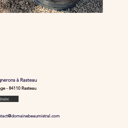
ignerons à Rasteau
nge - 84110 Rasteau
éraire
ntact@domainebeaumistral.com